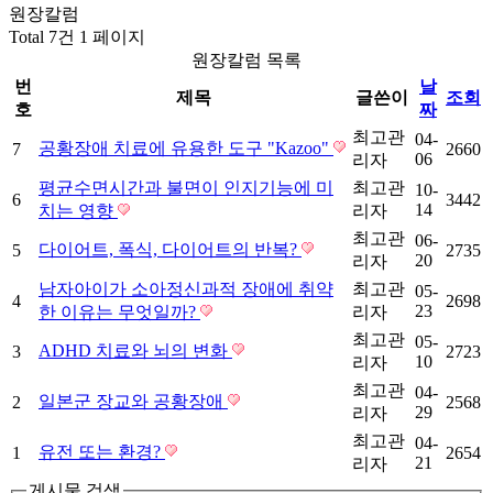
원장칼럼
Total 7건
1 페이지
원장칼럼 목록
번
날
제목
글쓴이
조회
호
짜
최고관
04-
공황장애 치료에 유용한 도구 "Kazoo"
7
2660
06
리자
평균수면시간과 불면이 인지기능에 미
최고관
10-
6
3442
14
치는 영향
리자
최고관
06-
다이어트, 폭식, 다이어트의 반복?
5
2735
20
리자
남자아이가 소아정신과적 장애에 취약
최고관
05-
4
2698
23
한 이유는 무엇일까?
리자
최고관
05-
ADHD 치료와 뇌의 변화
3
2723
10
리자
최고관
04-
일본군 장교와 공황장애
2
2568
29
리자
최고관
04-
유전 또는 환경?
1
2654
21
리자
게시물 검색