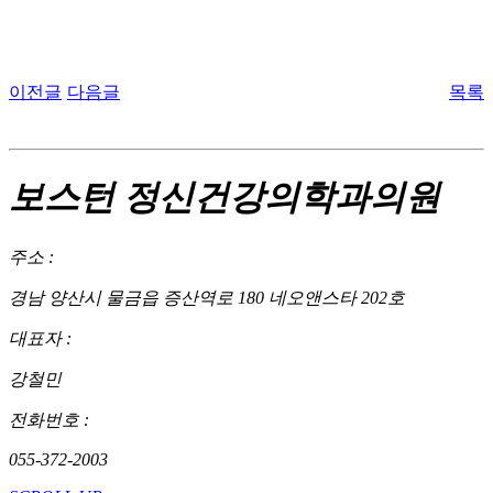
이전글
다음글
목록
보스턴 정신건강의학과의원
주소 :
경남 양산시 물금읍 증산역로 180 네오앤스타 202호
대표자 :
강철민
전화번호 :
055-372-2003