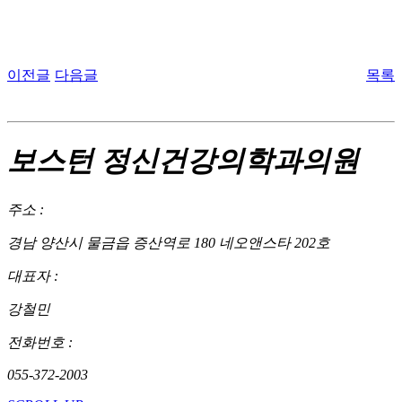
이전글
다음글
목록
보스턴 정신건강의학과의원
주소 :
경남 양산시 물금읍 증산역로 180 네오앤스타 202호
대표자 :
강철민
전화번호 :
055-372-2003