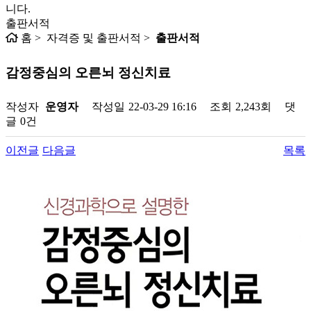
니다.
출판서적
홈 > 자격증 및 출판서적 >
출판서적
감정중심의 오른뇌 정신치료
작성자
운영자
작성일
22-03-29 16:16
조회
2,243회
댓
글
0건
이전글
다음글
목록