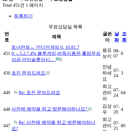
Total 451건
1 페이지
등록하기
무료상담실 목록
번
글쓴
날
조
제목
호
이
짜
회
토너먼트↔ 인디언게임 0. 10.81.7
용묘
08-
451
9.→5.2.7.4% 블루게임,바둑이총판,홀덤우승
0
07
보키
상금,아이슬롯아시…
안녕
07-
450
초진 문의드려요
하세
3
24
요
최고
07-
449
Re: 초진 문의드려요
관리
64
24
자
김성
07-
사전에 예약을 하고 방문해야하나요?
448
4
20
우
최고
Re: 사전에 예약을 하고 방문해야하나
07-
447
관리
80
21
요?