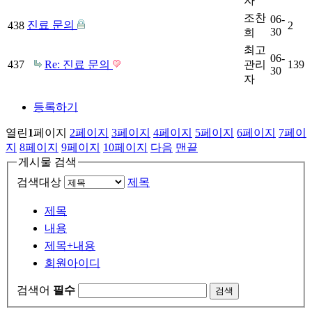
자
조찬
06-
진료 문의
438
2
30
희
최고
06-
437
Re: 진료 문의
관리
139
30
자
등록하기
열린
1
페이지
2
페이지
3
페이지
4
페이지
5
페이지
6
페이지
7
페이
지
8
페이지
9
페이지
10
페이지
다음
맨끝
게시물 검색
검색대상
제목
제목
내용
제목+내용
회원아이디
검색어
필수