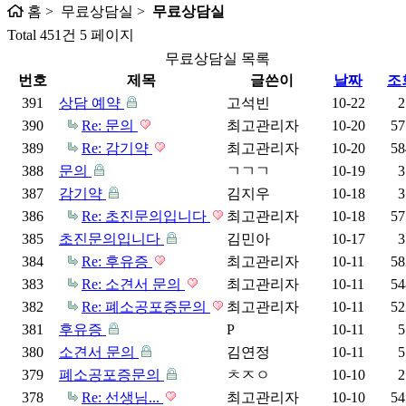
홈 > 무료상담실 >
무료상담실
Total 451건
5 페이지
무료상담실 목록
번호
제목
글쓴이
날짜
조
391
상담 예약
고석빈
10-22
2
390
Re: 문의
최고관리자
10-20
57
389
Re: 감기약
최고관리자
10-20
58
388
문의
ㄱㄱㄱ
10-19
3
387
감기약
김지우
10-18
3
386
Re: 초진문의입니다
최고관리자
10-18
57
385
초진문의입니다
김민아
10-17
3
384
Re: 후유증
최고관리자
10-11
58
383
Re: 소견서 문의
최고관리자
10-11
54
382
Re: 폐소공포증문의
최고관리자
10-11
52
381
후유증
P
10-11
5
380
소견서 문의
김연정
10-11
5
379
폐소공포증문의
ㅊㅈㅇ
10-10
2
378
Re: 선생님...
최고관리자
10-10
54