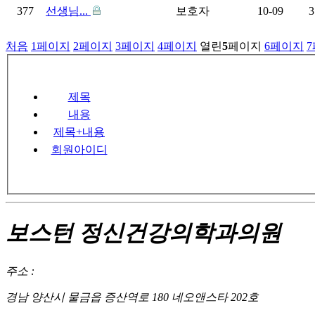
377
선생님...
보호자
10-09
3
처음
1
페이지
2
페이지
3
페이지
4
페이지
열린
5
페이지
6
페이지
7
제목
내용
제목+내용
회원아이디
보스턴 정신건강의학과의원
주소 :
경남 양산시 물금읍 증산역로 180 네오앤스타 202호