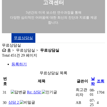
고객센터
5년간의 미국 보스턴 연수과정을 통해
다양한 심리적인 어려움에 대한 최신의 진단과 치료를 제공
합니다.
무료상담실
무료상담실
홈 > 무료상담실 >
무료상담실
Total 451건
29 페이지
등록하기
무료상담실 목록
번
날
제목
글쓴이
조회
호
짜
최고관
08-
Re: 상담
31
1704
01
리자
07-
상담 2
30
AB
4
25