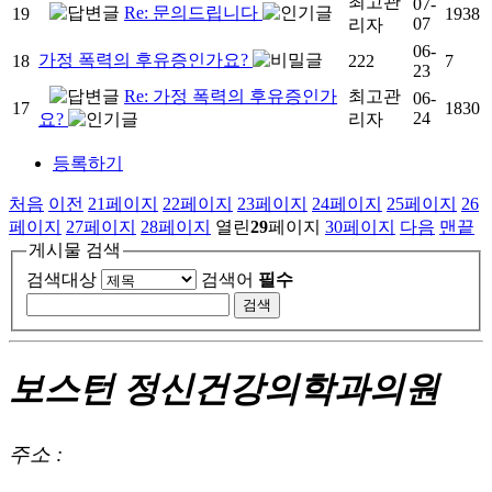
최고관
07-
Re: 문의드립니다
19
1938
07
리자
06-
가정 폭력의 후유증인가요?
18
222
7
23
Re: 가정 폭력의 후유증인가
최고관
06-
17
1830
24
요?
리자
등록하기
처음
이전
21
페이지
22
페이지
23
페이지
24
페이지
25
페이지
26
페이지
27
페이지
28
페이지
열린
29
페이지
30
페이지
다음
맨끝
게시물 검색
검색대상
검색어
필수
보스턴 정신건강의학과의원
주소 :